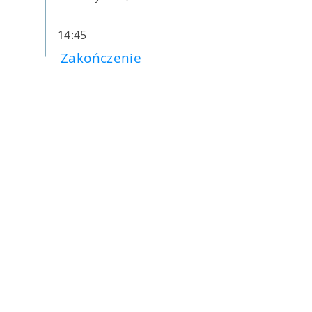
14:45
Zakończenie
Patronat honorowy
Rektor
Politechniki
Warszawskiej