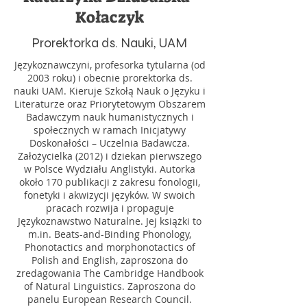
Kołaczyk
Prorektorka ds. Nauki, UAM
Halina Bukowiecka
Językoznawczyni, profesorka tytularna (od
Politechnika Warszawska
2003 roku) i obecnie prorektorka ds.
nauki UAM. Kieruje Szkołą Nauk o Języku i
Pracownik Politechniki Warszawskiej
Literaturze oraz Priorytetowym Obszarem
od 2014 r., od 2017 r. w Centrum
Badawczym nauk humanistycznych i
społecznych w ramach Inicjatywy
Obsługi Projektów, kierownik Sekcji
Doskonałości – Uczelnia Badawcza.
Informacji, odpowiedzialnej m.in. za
Założycielka (2012) i dziekan pierwszego
dane o projektach w Bazie Wiedzy w
w Polsce Wydziału Anglistyki. Autorka
ramach konkursów obsługiwanych
około 170 publikacji z zakresu fonologii,
przez COP, a także upowszechnianie
fonetyki i akwizycji języków. W swoich
wśród pracowników PW wiedzy na
pracach rozwija i propaguje
Językoznawstwo Naturalne. Jej książki to
temat zewnętrznych źródeł
m.in. Beats-and-Binding Phonology,
finansowania nauki i badań oraz
Phonotactics and morphonotactics of
aktywności projektowej uczelni.
Polish and English, zaproszona do
Obecnie pracownik Działu Analiz
zredagowania The Cambridge Handbook
Strategicznych PW.
of Natural Linguistics. Zaproszona do
panelu European Research Council.