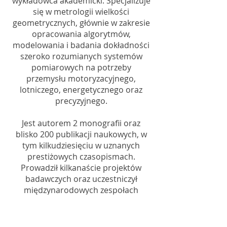
wykładowca akademicki. Specjalizuje
się w metrologii wielkości
geometrycznych, głównie w zakresie
opracowania algorytmów,
modelowania i badania dokładności
szeroko rozumianych systemów
pomiarowych na potrzeby
przemysłu motoryzacyjnego,
lotniczego, energetycznego oraz
precyzyjnego.
Jest autorem 2 monografii oraz
blisko 200 publikacji naukowych, w
tym kilkudziesięciu w uznanych
prestiżowych czasopismach.
Prowadził kilkanaście projektów
badawczych oraz uczestniczył
międzynarodowych zespołach
badawczych w ramach grantów
Collaborative Research and
Development Grants NSERC,